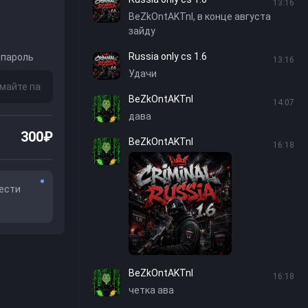
13:16
BeZkOntAKTnI, в конце августа
зайду
Russia only cs 1.6
 пароль
13:16
Удачи
BeZkOntAKTnI
14:07
дава
300₽
BeZkOntAKTnI
16:18
рести
BeZkOntAKTnI
16:18
четка ава