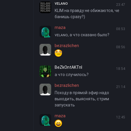
ᴠᴇʟᴀɴᴏ
23:47
KLIM на правду не обижаются, че
банишь сразу?)
maza
08:53
ᴠᴇʟᴀɴᴏ, а что сказано было?
bezrazlichen
08:56
BeZkOntAKTnI
18:54
а что случилось?
bezrazlichen
21:14
Походу в прямой эфир надо
выходить, выяснять, стрим
запускать
maza
12:45