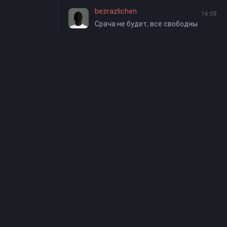
bezrazlichen
16:08
Срача не будет, все свободны
я
онфиденциальности
екта
rike. На нашем
одством отзывчивой
аботает на
GameCMS