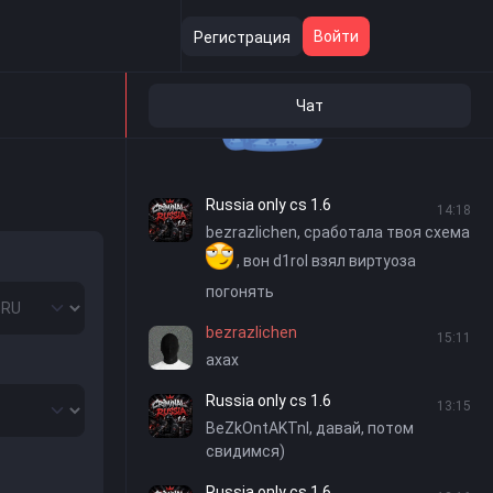
BeZkOntAKTnI
23:58
Войти
Регистрация
Чат
Russia only cs 1.6
14:18
bezrazlichen, сработала твоя схема
, вон d1rol взял виртуоза
погонять
bezrazlichen
15:11
ахах
Russia only cs 1.6
13:15
BeZkOntAKTnI, давай, потом
свидимся)
Russia only cs 1.6