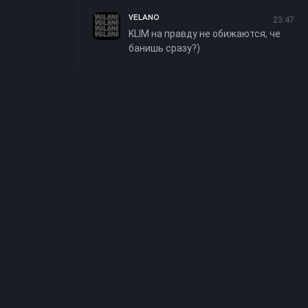
ᴠᴇʟᴀɴᴏ
23:47
KLIM на правду не обижаются, че
банишь сразу?)
я
онфиденциальности
екта
rike. На нашем
одством отзывчивой