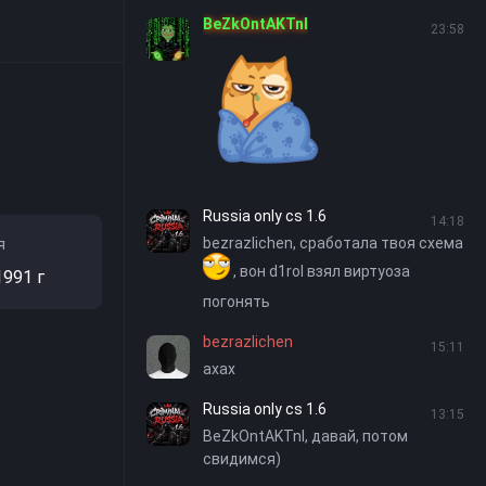
BeZkOntAKTnI
23:58
Russia only cs 1.6
14:18
bezrazlichen, сработала твоя схема
я
, вон d1rol взял виртуоза
1991 г
погонять
bezrazlichen
15:11
ахах
Russia only cs 1.6
13:15
BeZkOntAKTnI, давай, потом
свидимся)