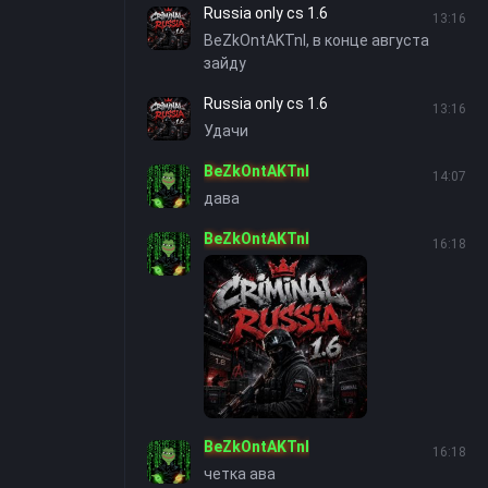
Russia only cs 1.6
13:16
BeZkOntAKTnI, в конце августа
зайду
Russia only cs 1.6
13:16
Удачи
BeZkOntAKTnI
14:07
дава
BeZkOntAKTnI
16:18
BeZkOntAKTnI
16:18
четка ава