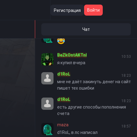
bezrazlichen
19:21
Войти
Регистрация
Кто не купит виртуоза в течение
суток будем банить хдд
Чат
maza
09:24
BeZkOntAKTnI
10:53
я купил вчера
d1RoL
18:23
мне не даёт закинуть денег на сайт
пишет тех ошибки
d1RoL
18:23
есть другие способы пополнения
счета
maza
18:57
d1RoL, в лс написал