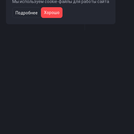
Мы используем cookie-файлы для работы сайта
Хорошо
Подробнее
Навигация
Главная страница
Новости проекта
Магазин услуг
Форум
Поддержка
Рады видеть Вас на 
сервере Вы можете н
администрации.