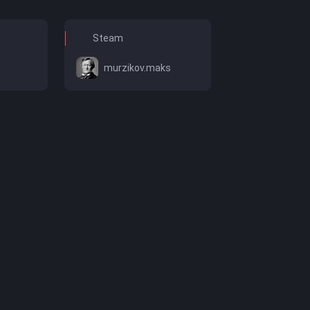
Steam
murzikov.maks