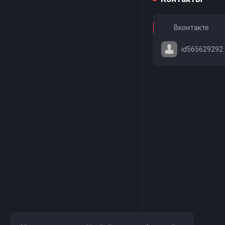
Вконтакте
id565629292