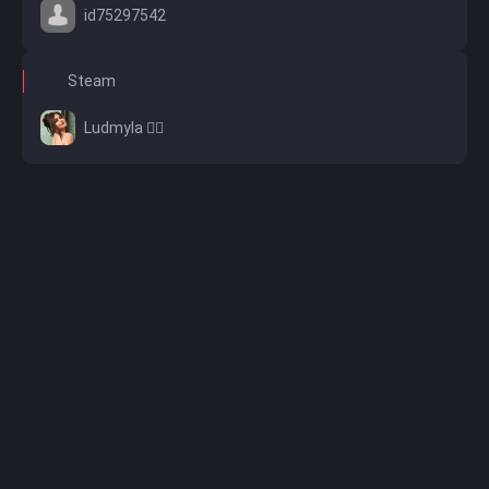
id75297542
Steam
Ludmyla ❤️‍🔥