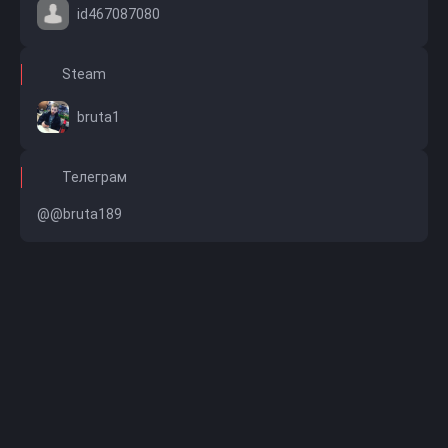
id467087080
Steam
bruta1
Телеграм
@@bruta189