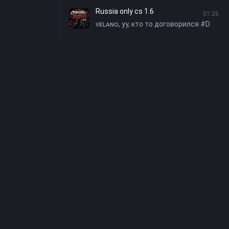
Russia only cs 1.6
01:26
ᴠᴇʟᴀɴᴏ, уу, кто то договорился #D
я
онфиденциальности
екта
rike. На нашем
одством отзывчивой
аботает на
GameCMS