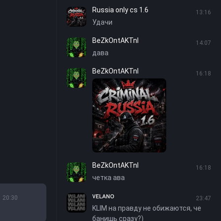
Russia only cs 1.6
13:16
Удачи
BeZkOntAKTnI
14:07
дава
BeZkOntAKTnI
16:18
BeZkOntAKTnI
16:18
четка ава
ᴠᴇʟᴀɴᴏ
20:30
23:47
KLIM на правду не обижаются, че
банишь сразу?)