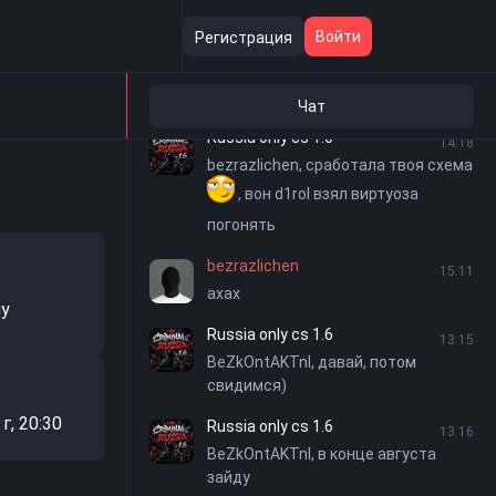
Войти
Регистрация
Чат
Russia only cs 1.6
14:18
bezrazlichen, сработала твоя схема
, вон d1rol взял виртуоза
погонять
bezrazlichen
15:11
ахах
пу
Russia only cs 1.6
13:15
BeZkOntAKTnI, давай, потом
свидимся)
г, 20:30
Russia only cs 1.6
13:16
BeZkOntAKTnI, в конце августа
зайду