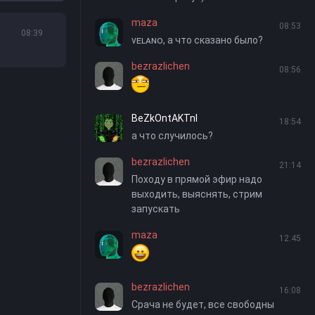
maza
08:53
08:39
ᴠᴇʟᴀɴᴏ, а что сказано было?
bezrazlichen
08:56
BeZkOntAKTnI
18:54
а что случилось?
bezrazlichen
21:14
Походу в прямой эфир надо
выходить, выяснять, стрим
запускать
maza
12:45
bezrazlichen
16:08
Срача не будет, все свободны